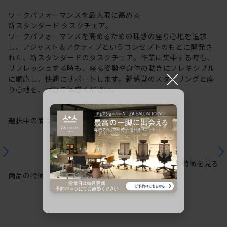
ワークパフォーマンスを最大限に高める
新スタンダード タスクチェア。
ワークパフォーマンスを高めるための理想の座り心地を追求
し、アジャスト＆アクティブというコンセプトのもとに開発さ
れた、新スタンダードのタスクチェア。作業に集中する時も、
リフレッシュする時も、座る姿勢や身体の動きにフレキシブル
×
に順応し、快適にサポートします。新感覚のスタイリングと座
り心地を、ぜひご体感ください。
選択中の商品情報
保証
注意事項
シリーズの特徴を見る
商品の特徴