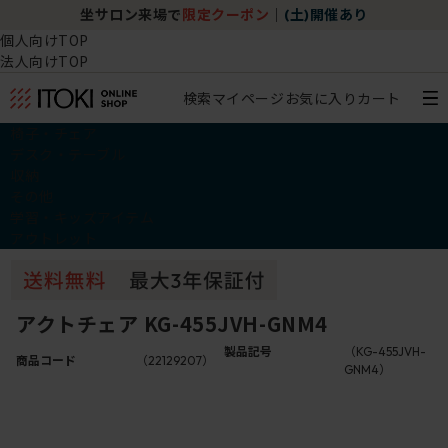
坐サロン来場で
限定クーポン
｜
(土)開催あり
個人向けTOP
法人向けTOP
検索
マイページ
お気に入り
カート
椅子・チェア
デスク・テーブル
収納
その他
学習・キッズアイテム
アウトレット
アクトチェア KG-455JVH-GNM4
製品記号
（KG-455JVH-
商品コード
（22129207）
GNM4）