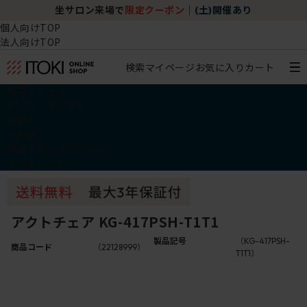
坐サロン来場で
限定クーポン
｜
(土)開催あり
個人向けTOP
法人向けTOP
検索
マイページ
お気に入り
カート
椅子・チェア
デスク・テーブル
収納
その他
学習・キッズアイテム
アウトレット
アクトチェア KG-417PSH-T1T1
製品記号
（KG-417PSH-
商品コード
（22128999）
T1T1）