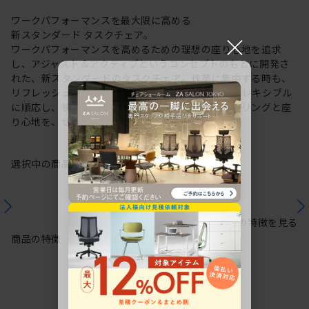
ワークパフォーマンスを最大限に高める
新スタンダード タスクチェア。
×
ワークパフォーマンスを高めるための理想の座り心地を追求
し、アジャスト＆アクティブというコンセプトのもとに開発さ
れた、新スタンダードのタスクチェア。作業に集中する時も、
リフレッシュする時も、座る姿勢や身体の動きにフレキシブル
に順応し、快適にサポートします。新感覚のスタイリングと座
り心地を、ぜひご体感ください。
選択中の商品情報
保証
注意事項
シリーズの特徴を見る
商品の特徴