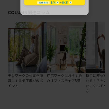
関連コラム
COLUMN
テレワークの仕事を快
在宅ワークにおすすめ
椅子に座って
適にする椅子選びのポ
のオフィスチェア5選
れる！？その
イント
れにくいチェ
方