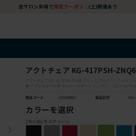
坐サロン来場で
限定クーポン
｜
(土)開催あり
アイテム
アウトレット
アクトチェア KG-417PSH-ZNQ
アクトチェア KG-417PSH-ZNQ6 プレーンクロスバック ハイ
脚 アジャスタブル肘 ランバーサポート ハンガー ［ZN×Q6/モ
商品コード
（22128983）
製品記号
（KG-
カラーを選択
ZN×Q6/モスグリーン