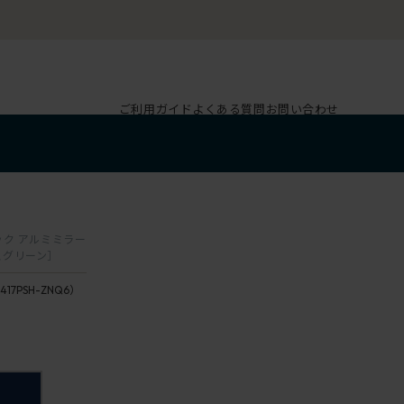
ご利用ガイド
よくある質問
お問い合わせ
6
バック アルミミラー
スグリーン］
417PSH-ZNQ6）