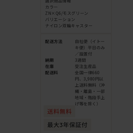
選択商品情報
カラー
ZN×Q6/モスグリーン
バリエーション
ナイロン双輪キャスター
配送方法
自社便（イトー
キ便）平日のみ
／設置付
納期
3週間
在庫
受注生産品
配送料
全国一律660
円、3,980円以
上送料無料（沖
縄・離島・一部
地域・階段手上
げ等を除く）