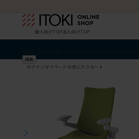
個人向けTOP
法人向けTOP
椅子・チェア
デスク・テーブル
収納
その他
学習・キッズ
検索
ログイン
マイページ
お気に入り
カート