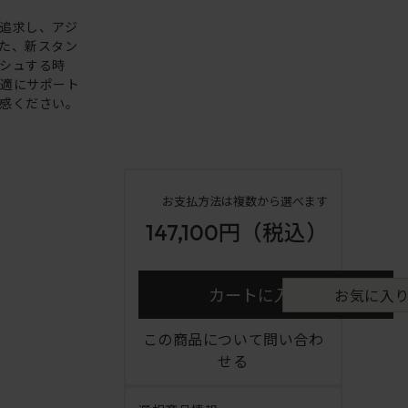
追求し、アジ
た、新スタン
シュする時
快適にサポート
感ください。
お支払方法は複数から選べます
147,100円
（税込）
カートに入れる
お気に入
この商品について問い合わ
せる