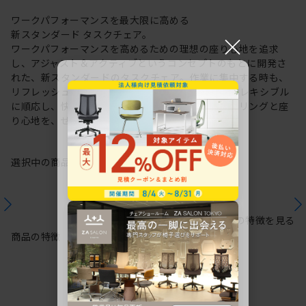
ワークパフォーマンスを最大限に高める
新スタンダード タスクチェア。
×
ワークパフォーマンスを高めるための理想の座り心地を追求
し、アジャスト＆アクティブというコンセプトのもとに開発さ
れた、新スタンダードのタスクチェア。作業に集中する時も、
リフレッシュする時も、座る姿勢や身体の動きにフレキシブル
に順応し、快適にサポートします。新感覚のスタイリングと座
り心地を、ぜひご体感ください。
選択中の商品情報
保証
注意事項
シリーズの特徴を見る
商品の特徴