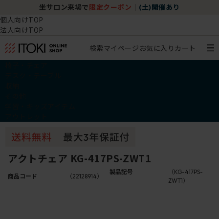
坐サロン来場で
限定クーポン
｜
(土)開催あり
個人向けTOP
法人向けTOP
検索
マイページ
お気に入り
カート
椅子・チェア
デスク・テーブル
収納
その他
学習・キッズアイテム
アウトレット
アクトチェア KG-417PS-ZWT1
製品記号
（KG-417PS-
商品コード
（22128914）
ZWT1）