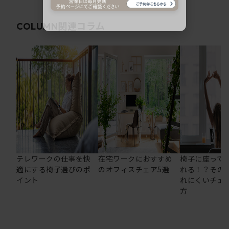
関連コラム
COLUMN
テレワークの仕事を快
在宅ワークにおすすめ
椅子に座って
適にする椅子選びのポ
のオフィスチェア5選
れる！？その
イント
れにくいチェ
方