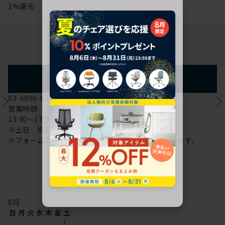
1%還元
お問い合わせ
フォームからのお問い合わせ
03-6908-8370
営業時間
13:30～17:00
※土日 祝日は休み
※フォームでのお問い合わせは24時間対応しております。
配送・お問い合わせ営業日
8
月
日
月
火
水
木
金
土
1