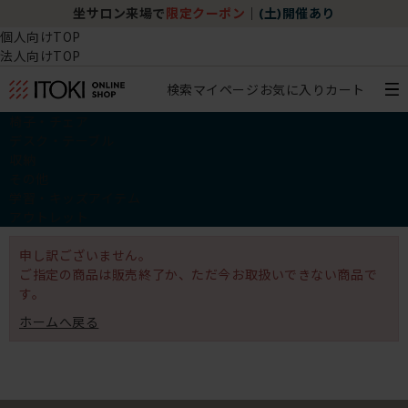
坐サロン来場で
限定クーポン
｜
(土)開催あり
個人向けTOP
法人向けTOP
検索
マイページ
お気に入り
カート
椅子・チェア
デスク・テーブル
収納
その他
学習・キッズアイテム
アウトレット
申し訳ございません。
ご指定の商品は販売終了か、ただ今お取扱いできない商品で
す。
ホームへ戻る