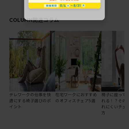
関連コラム
COLUMN
テレワークの仕事を快
在宅ワークにおすすめ
椅子に座って
適にする椅子選びのポ
のオフィスチェア5選
れる！？その
イント
れにくいチェ
方