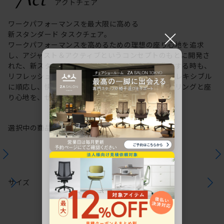
ワークパフォーマンスを最大限に高める
×
新スタンダード タスクチェア。
ワークパフォーマンスを高めるための理想の座り心地を追求
し、アジャスト＆アクティブというコンセプトのもとに開発さ
れた、新スタンダードのタスクチェア。作業に集中する時も、
リフレッシュする時も、座る姿勢や身体の動きにフレキシブル
に順応し、快適にサポートします。新感覚のスタイリングと座
り心地を、ぜひご体感ください。
選択中の商品情報
保証
注意事項
サイズ