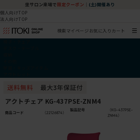
坐サロン来場で
限定クーポン
｜
(土)開催あり
個人向けTOP
法人向けTOP
検索
マイページ
お気に入り
カート
椅子・チェア
デスク・テーブル
収納
その他
学習・キッズアイテム
アウトレット
アクトチェア KG-437PSE-ZNM4
製品記号
（KG-437PSE-
商品コード
（22126874）
ZNM4）