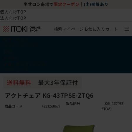
坐サロン来場で
限定クーポン
｜
(土)開催あり
個人向けTOP
法人向けTOP
検索
マイページ
お気に入り
カート
椅子・チェア
デスク・テーブル
収納
その他
学習・キッズアイテム
アウトレット
アクトチェア KG-437PSE-ZTQ6
製品記号
（KG-437PSE-
商品コード
（22126867）
ZTQ6）