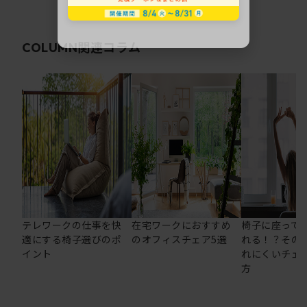
関連コラム
COLUMN
テレワークの仕事を快
在宅ワークにおすすめ
椅子に座って
適にする椅子選びのポ
のオフィスチェア5選
れる！？その
イント
れにくいチェ
方