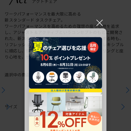
ワークパフォーマンスを最大限に高める
×
新スタンダード タスクチェア。
ワークパフォーマンスを高めるための理想の座り心地を追求
し、アジャスト＆アクティブというコンセプトのもとに開発さ
れた、新スタンダードのタスクチェア。作業に集中する時も、
リフレッシュする時も、座る姿勢や身体の動きにフレキシブル
に順応し、快適にサポートします。新感覚のスタイリングと座
り心地を、ぜひご体感ください。
選択中の商品情報
保証
注意事項
サイズ