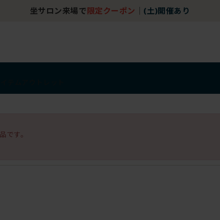
坐サロン来場で
限定クーポン
｜
(土)開催あり
アイテム
アウトレット
品です。