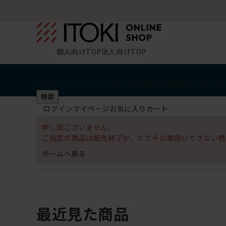
個人向けTOP
法人向けTOP
椅子・チェア
デスク・テーブル
収納
その他
学習・キッズ
検索
ログイン
マイページ
お気に入り
カート
申し訳ございません。
ご指定の商品は販売終了か、ただ今お取扱いできない商
ホームへ戻る
最近見た商品