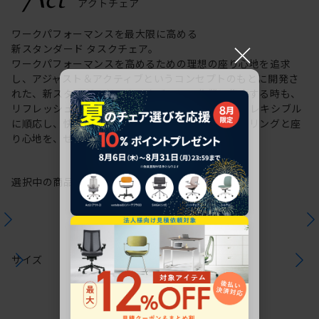
ワークパフォーマンスを最大限に高める
×
新スタンダード タスクチェア。
ワークパフォーマンスを高めるための理想の座り心地を追求
し、アジャスト＆アクティブというコンセプトのもとに開発さ
れた、新スタンダードのタスクチェア。作業に集中する時も、
リフレッシュする時も、座る姿勢や身体の動きにフレキシブル
に順応し、快適にサポートします。新感覚のスタイリングと座
り心地を、ぜひご体感ください。
選択中の商品情報
保証
注意事項
サイズ