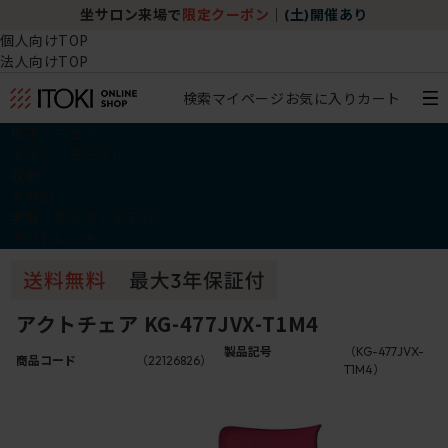
坐サロン来場で
限定クーポン
｜
(土)開催あり
個人向けTOP
法人向けTOP
検索
マイページ
お気に入り
カート
椅子・チェア
デスク・テーブル
収納
その他
学習・キッズアイテム
アウトレット
アクトチェア KG-477JVX-T1M4
製品記号
（KG-477JVX-
商品コード
（22126826）
T1M4）