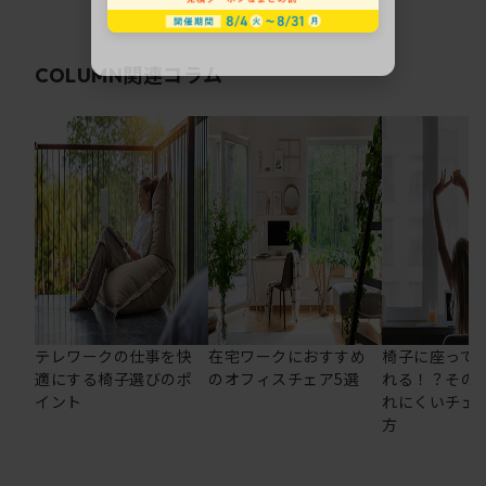
関連コラム
COLUMN
テレワークの仕事を快
在宅ワークにおすすめ
椅子に座って
適にする椅子選びのポ
のオフィスチェア5選
れる！？その
イント
れにくいチェ
方