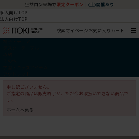
坐サロン来場で
限定クーポン
｜
(土)開催あり
個人向けTOP
法人向けTOP
検索
マイページ
お気に入り
カート
椅子・チェア
デスク・テーブル
収納
その他
学習・キッズアイテム
アウトレット
申し訳ございません。
ご指定の商品は販売終了か、ただ今お取扱いできない商品で
す。
ホームへ戻る