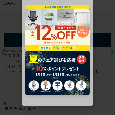
1%還元
お問い合わせ
フォームからのお問い合わせ
03-6908-8370
営業時間
13:30～17:00
※土日 祝日は休み
※フォームでのお問い合わせは24時間対応しております。
配送・お問い合わせ営業日
8
月
日
月
火
水
木
金
土
1