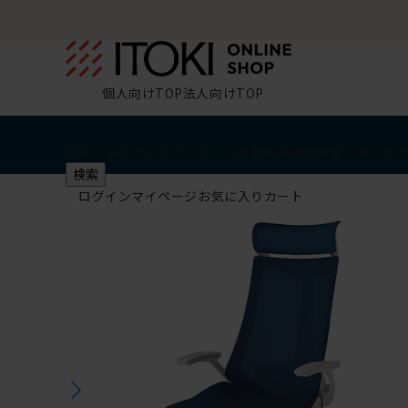
個人向けTOP
法人向けTOP
椅子・チェア
デスク・テーブル
収納
その他
学習・キッズ
検索
ログイン
マイページ
お気に入り
カート