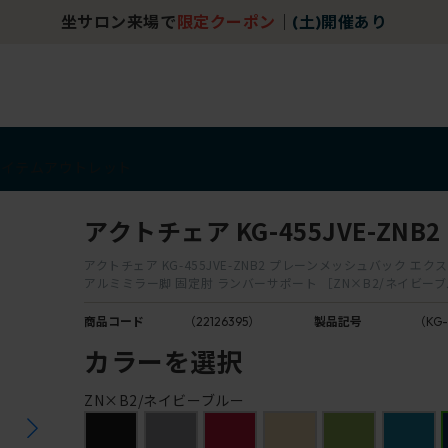
坐サロン来場で
限定クーポン
｜
(土)開催あり
アイテム
アウトレット
アクトチェア KG-455JVE-ZNB2
アクトチェア KG-455JVE-ZNB2 プレーンメッシュバック エ
アルミミラー脚 固定肘 ランバーサポート ［ZN×B2/ネイビー
商品コード
（22126395）
製品記号
（KG-
カラーを選択
ZN×B2/ネイビーブルー