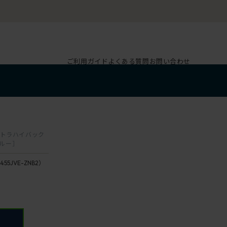
ご利用ガイド
よくある質問
お問い合わせ
クストラハイバック
ブルー］
455JVE-ZNB2）