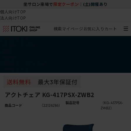
坐サロン来場で
限定クーポン
｜
(土)開催あり
個人向けTOP
法人向けTOP
検索
マイページ
お気に入り
カート
椅子・チェア
デスク・テーブル
収納
その他
学習・キッズアイテム
アウトレット
アクトチェア KG-417PSX-ZWB2
製品記号
（KG-417PSX-
商品コード
（22126286）
ZWB2）