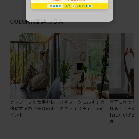
関連コラム
COLUMN
テレワークの仕事を快
在宅ワークにおすすめ
椅子に座って
適にする椅子選びのポ
のオフィスチェア5選
れる！？その
イント
れにくいチェ
方