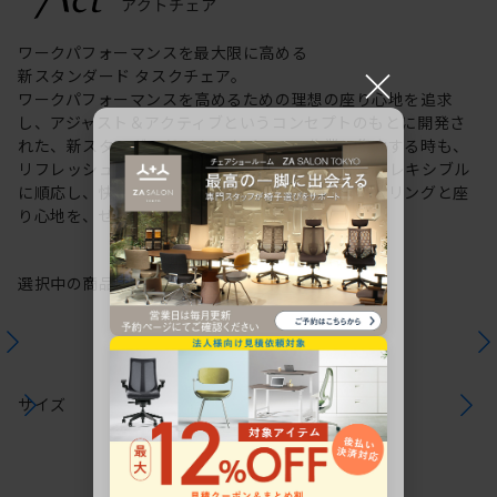
ワークパフォーマンスを最大限に高める
×
新スタンダード タスクチェア。
ワークパフォーマンスを高めるための理想の座り心地を追求
し、アジャスト＆アクティブというコンセプトのもとに開発さ
れた、新スタンダードのタスクチェア。作業に集中する時も、
リフレッシュする時も、座る姿勢や身体の動きにフレキシブル
に順応し、快適にサポートします。新感覚のスタイリングと座
り心地を、ぜひご体感ください。
選択中の商品情報
保証
注意事項
サイズ