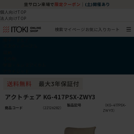
坐サロン来場で
限定クーポン
｜
(土)開催あり
個人向けTOP
法人向けTOP
検索
マイページ
お気に入り
カート
椅子・チェア
デスク・テーブル
収納
その他
学習・キッズアイテム
アウトレット
アクトチェア KG-417PSX-ZWY3
製品記号
（KG-417PSX-
商品コード
（22126282）
ZWY3）