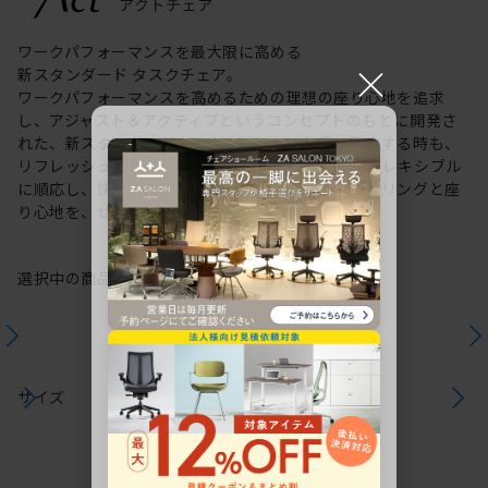
ワークパフォーマンスを最大限に高める
×
新スタンダード タスクチェア。
ワークパフォーマンスを高めるための理想の座り心地を追求
し、アジャスト＆アクティブというコンセプトのもとに開発さ
れた、新スタンダードのタスクチェア。作業に集中する時も、
リフレッシュする時も、座る姿勢や身体の動きにフレキシブル
に順応し、快適にサポートします。新感覚のスタイリングと座
り心地を、ぜひご体感ください。
選択中の商品情報
保証
注意事項
サイズ