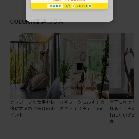
関連コラム
COLUMN
テレワークの仕事を快
在宅ワークにおすすめ
椅子に座って
適にする椅子選びのポ
のオフィスチェア5選
れる！？その
イント
れにくいチェ
方