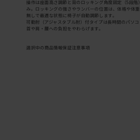
操作は座面高さ調節と背のロッキング角度固定（5段階
み。ロッキングの強さやランバーの位置は、体格や体
無しで最適な状態に椅子が自動調節します。
可動肘（アジャスタブル肘）付タイプは長時間のパソコ
首や肩・腰への負担をやわらげます。
選択中の商品情報
保証
注意事項