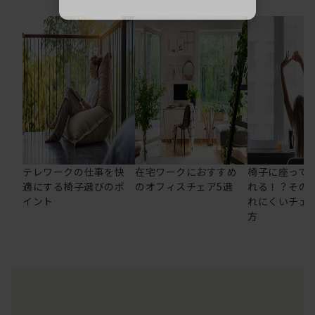
テレワークの仕事を快
在宅ワークにおすすめ
椅子に座って
適にする椅子選びのポ
のオフィスチェア5選
れる！？その
イント
れにくいチェ
方