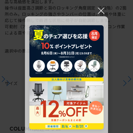
品な高級感を演出します。
×
操作は座面高さ調節と背のロッキング角度固定（5段階）の2箇
所のみ。ロッキングの強さやランバーの位置は、体格や体重に
応じて操作無しで最適な状態に椅子が自動調節します。
可動肘（アジャスタブル肘）付タイプは長時間のパソコン作業
による首や肩・腰への負担をやわらげます。
選択中の商品情報
保証
注意事項
サイズ
関連コラム
COLUMN