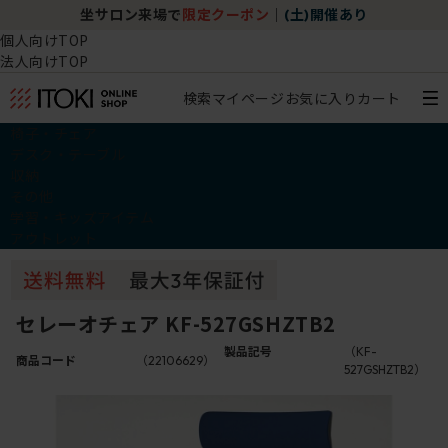
坐サロン来場で
限定クーポン
｜
(土)開催あり
個人向けTOP
法人向けTOP
検索
マイページ
お気に入り
カート
椅子・チェア
デスク・テーブル
収納
その他
学習・キッズアイテム
アウトレット
セレーオチェア KF-527GSHZTB2
製品記号
（KF-
商品コード
（22106629）
527GSHZTB2）