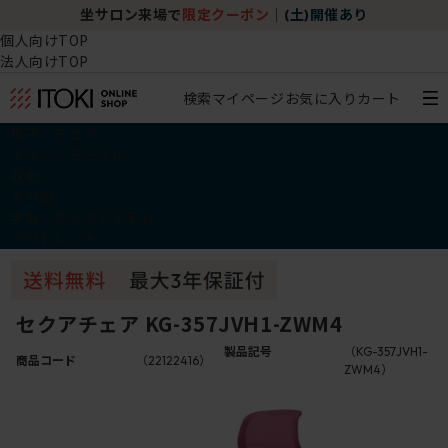
坐サロン来場で
限定クーポン
｜
(土)開催あり
個人向けTOP
法人向けTOP
検索
マイページ
お気に入り
カート
椅子・チェア
デスク・テーブル
収納
その他
学習・キッズアイテム
アウトレット
セクアチェア KG-357JVH1-ZWM4
製品記号
（KG-357JVH1-
商品コード
（22122416）
ZWM4）