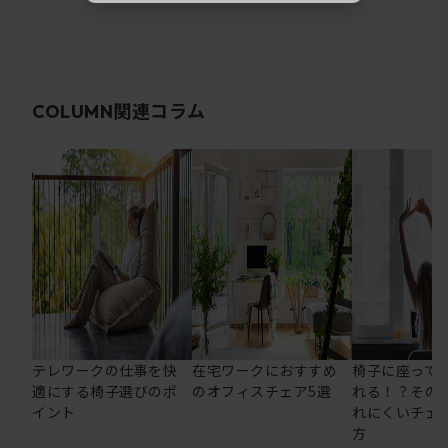
関連コラム
COLUMN
テレワークの仕事を快
在宅ワークにおすすめ
椅子に座って
適にする椅子選びのポ
のオフィスチェア5選
れる！？その
イント
れにくいチェ
方