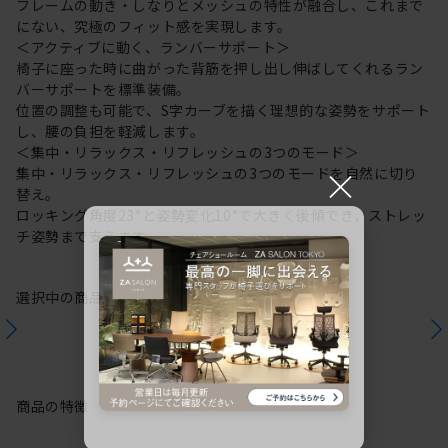
フレームの動き・しなりとメッシュの特性が融合し、これまで
にない、究極のフィット感を実現します。
＜アクティブに動く、ランバーサポート＞
椅子に座った時に曲がった背筋を押し出し伸ばしてくれるラン
バーサポートを標準装備。
位置の調整も可能で、S字カーブを描く理想的な姿勢をサポート
し、腰の負担を軽減します。
＜集中・リラックス・リフレッシュの3つのモード＞
×
集中・リラックス・リフレッシュの3つのモードを自然に切り
替え。
ロッキング角度23°と姿勢変化10°で大きく後傾でき、ストレッ
チ姿勢まで支えます。
選択中の商品情報
保証
注意事項
商品の特徴