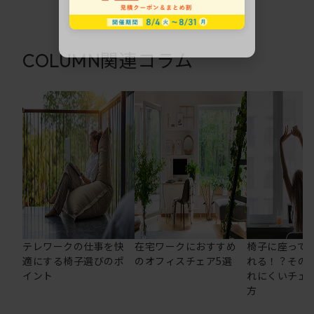
関連コラム
COLUMN
テレワークの仕事を快
在宅ワークにおすすめ
椅子に座って
適にする椅子選びのポ
のオフィスチェア5選
れる！？その
イント
れにくいチェ
方