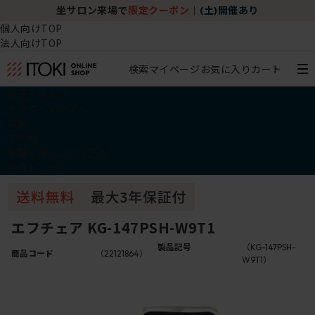
坐サロン来場で
限定クーポン
｜
(土)開催あり
個人向けTOP
法人向けTOP
検索
マイページ
お気に入り
カート
椅子・チェア
デスク・テーブル
収納
その他
学習・キッズアイテム
アウトレット
エフチェア KG-147PSH-W9T1
製品記号
（KG-147PSH-
商品コード
（22121864）
W9T1）