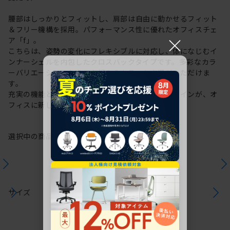
腰部はしっかりとフィットし、肩部は自由に動かせるフィット
＆フリー機構を採用。パフォーマンス性に優れたオフィスチェ
×
ア「f」。
こちらは、姿勢の変化にフレキシブルに対応し、体になじむイ
ンナーシェルを内包したクロスバックタイプです。多彩なカラ
ーバリエーションから、お好みのカラーをお選びいただけま
す。
充実の機能と一体となった透明感のある美しいデザインが、オ
フィスに新しい風を運びます。
選択中の商品情報
保証
注意事項
サイズ