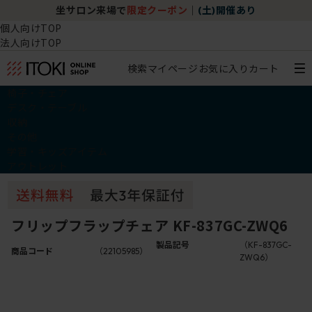
坐サロン来場で
限定クーポン
｜
(土)開催あり
個人向けTOP
法人向けTOP
検索
マイページ
お気に入り
カート
椅子・チェア
デスク・テーブル
収納
その他
学習・キッズアイテム
アウトレット
フリップフラップチェア KF-837GC-ZWQ6
製品記号
（KF-837GC-
商品コード
（22105985）
ZWQ6）