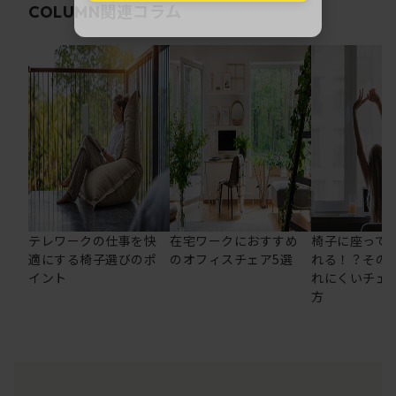
関連コラム
COLUMN
テレワークの仕事を快
在宅ワークにおすすめ
椅子に座って
適にする椅子選びのポ
のオフィスチェア5選
れる！？その
イント
れにくいチェ
方