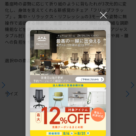
着座時の姿勢に応じて折り紙のように背もたれが3次元的に変
×
化し、身体を支えてくれる新感覚のチェア「フリップフラッ
プ」。集中・リラックス・リフレッシュの3モードの姿勢に無
操作で追従する機能や、座面・ロッキング強弱など繊細な調節
機能などを備えた充実のタスクチェアです。可動肘（アジャス
タブル肘）付タイプは長時間のパソコン作業による首や肩・腰
への負担をやわらげます。
選択中の商品情報
保証
注意事項
サイズ