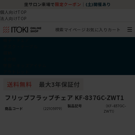
坐サロン来場で
限定クーポン
｜
(土)開催あり
個人向けTOP
法人向けTOP
検索
マイページ
お気に入り
カート
椅子・チェア
デスク・テーブル
収納
その他
学習・キッズアイテム
アウトレット
フリップフラップチェア KF-837GC-ZWT1
製品記号
（KF-837GC-
商品コード
（22105979）
ZWT1）