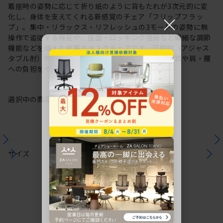
着座時の姿勢に応じて折り紙のように背もたれが3次元的に変
×
化し、身体を支えてくれる新感覚のチェア「フリップフラッ
プ」。集中・リラックス・リフレッシュの3モードの姿勢に無
操作で追従する機能や、座面・ロッキング強弱など繊細な調節
機能などを備えた充実のタスクチェアです。可動肘（アジャス
タブル肘）付タイプは長時間のパソコン作業による首や肩・腰
への負担をやわらげます。
選択中の商品情報
保証
注意事項
サイズ