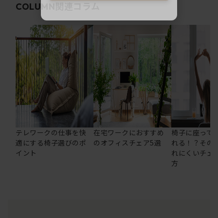
関連コラム
COLUMN
テレワークの仕事を快
在宅ワークにおすすめ
椅子に座って
適にする椅子選びのポ
のオフィスチェア5選
れる！？その
イント
れにくいチェ
方