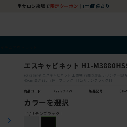
坐サロン来場で
限定クーポン
｜
(土)開催あり
アイテム
アウトレット
エスキャビネット H1-M3880HSS
eS cabinet エスキャビネット 上置棚 両開き扉型 シリンダー錠 
45cm 高さ38cm 色：ブラック ［T1/サテンブラックT］
商品コード
（22120149）
製品記号
（H1-
カラーを選択
T1/サテンブラックT