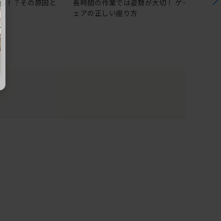
る！？その原因と
長時間の作業では姿勢が大切！ ゲーミングチ
ェアの正しい座り方