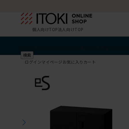
個人向けTOP
法人向けTOP
椅子・チェア
デスク・テーブル
収納
その他
学習・キッズ
検索
ログイン
マイページ
お気に入り
カート