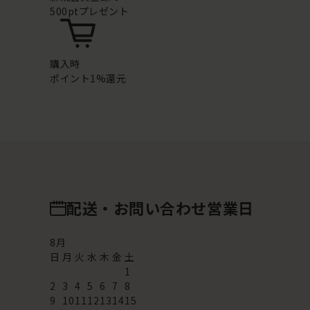
500ptプレゼント
購入時
ポイント1%還元
配送・お問い合わせ営業日
8
月
日
月
火
水
木
金
土
1
2
3
4
5
6
7
8
9
10
11
12
13
14
15