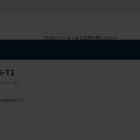
ご利用ガイド
よくある質問
お問い合わせ
-T1
幅80cm 奥行
M3880HSS-T1）