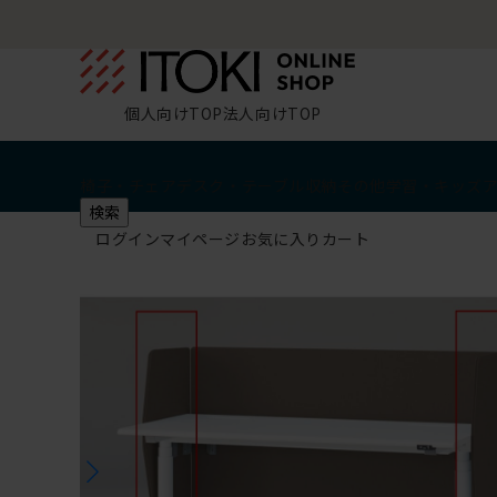
個人向けTOP
法人向けTOP
椅子・チェア
デスク・テーブル
収納
その他
学習・キッズ
検索
ログイン
マイページ
お気に入り
カート