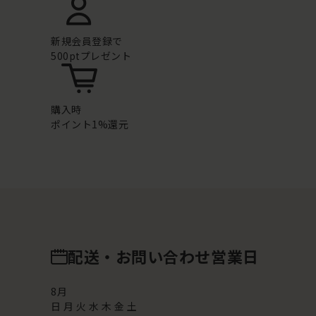
新規会員登録で
500ptプレゼント
購入時
ポイント1%還元
配送・お問い合わせ営業日
8
月
日
月
火
水
木
金
土