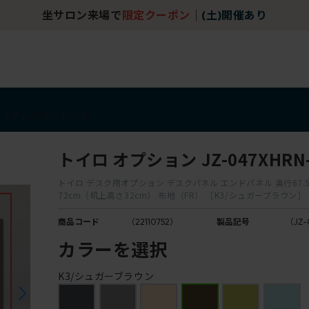
坐サロン来場で
限定クーポン
｜
(土)開催あり
アイテム
アウトレット
トイロ オプション JZ-047XHRN
トイロ デスク用オプション デスクパネル エンドパネル 奥行67.5
72cm（机上高さ32cm） 布地（FR） ［K3/シュガーブラウン］
商品コード
（22110752）
製品記号
（JZ-
カラーを選択
K3/シュガーブラウン