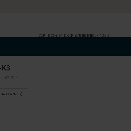
ご利用ガイド
よくある質問
お問い合わせ
-K3
cm用 高さ
047XHRN-K3）