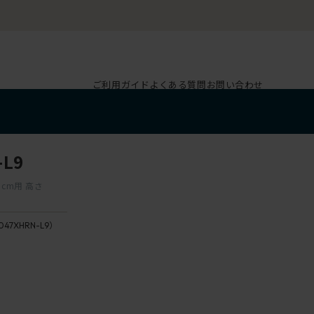
ご利用ガイド
よくある質問
お問い合わせ
L9
cm用 高さ
047XHRN-L9）