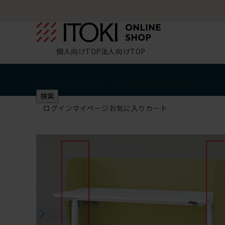
個人向けTOP
法人向けTOP
椅子・チェア
デスク・テーブル
収納
その他
学習・キッズ
検索
ログイン
マイページ
お気に入り
カート