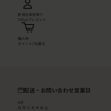
新規会員登録で
500ptプレゼント
購入時
ポイント1%還元
配送・お問い合わせ営業日
8
月
日
月
火
水
木
金
土