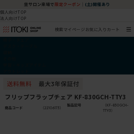
坐サロン来場で
限定クーポン
｜
(土)開催あり
個人向けTOP
法人向けTOP
検索
マイページ
お気に入り
カート
椅子・チェア
デスク・テーブル
収納
その他
学習・キッズアイテム
アウトレット
フリップフラップチェア KF-830GCH-TTY3
製品記号
（KF-830GCH-
商品コード
（22106173）
TTY3）