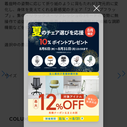
×
着座時の姿勢に応じて折り紙のように背もたれが3次元的に変
化し、身体を支えてくれる新感覚のチェア「フリップフラッ
プ」。集中・リラックス・リフレッシュの3モードの姿勢に無
操作で追従する機能や、座面・ロッキング強弱など繊細な調節
機能などを備えた充実のタスクチェアです。
選択中の商品情報
保証
注意事項
サイズ
関連コラム
COLUMN