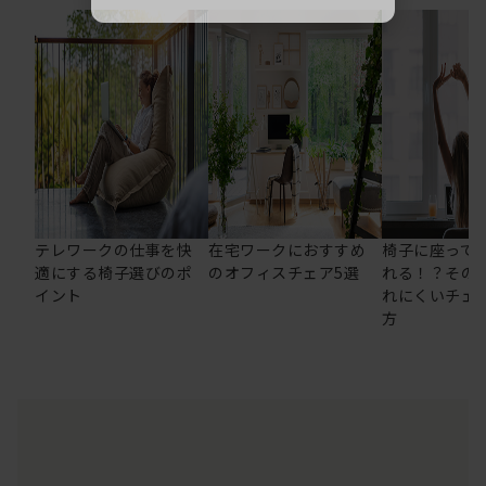
テレワークの仕事を快
在宅ワークにおすすめ
椅子に座って
適にする椅子選びのポ
のオフィスチェア5選
れる！？その
イント
れにくいチェ
方