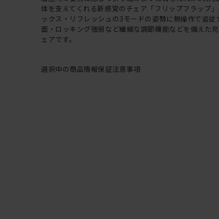
体を支えてくれる新感覚のチェア「フリップフラップ」
ックス・リフレッシュの3モードの姿勢に無操作で追従
面・ロッキング強弱など繊細な調節機能などを備えた
ェアです。
選択中の商品情報
保証
注意事項