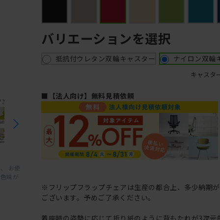
バリエーションを選択
抵抗付ウレタン双輪キャスター
ナイロン双輪
キャスタ
■【法人向け】無料見積依頼
、 お使
と色味が
※フリップフラップチェアは生産の都合上、多少納期
ございます。予めご了承ください。
着座時の姿勢に応じて折り紙のように背もたれが3次元