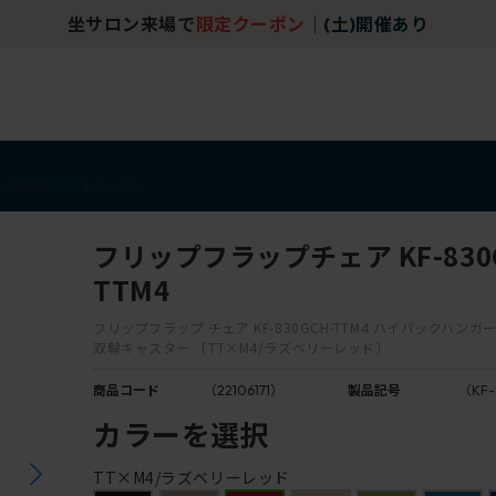
坐サロン来場で
限定クーポン
｜
(土)開催あり
アイテム
アウトレット
フリップフラップチェア KF-830G
TTM4
フリップフラップ チェア KF-830GCH-TTM4 ハイバックハンガ
双輪キャスター ［TT×M4/ラズベリーレッド］
商品コード
（22106171）
製品記号
（KF-
カラーを選択
TT×M4/ラズベリーレッド