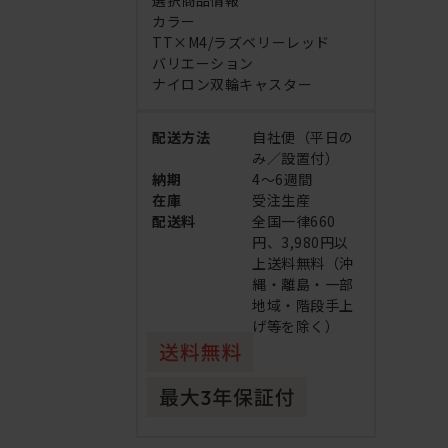
選択商品情報
カラー
TT×M4/ラズベリーレッド
バリエーション
ナイロン双輪キャスター
配送方法
自社便（平日の
み／設置付）
納期
4～6週間
在庫
受注生産
配送料
全国一律660
円、3,980円以
上送料無料（沖
縄・離島・一部
地域・階段手上
げ等を除く）