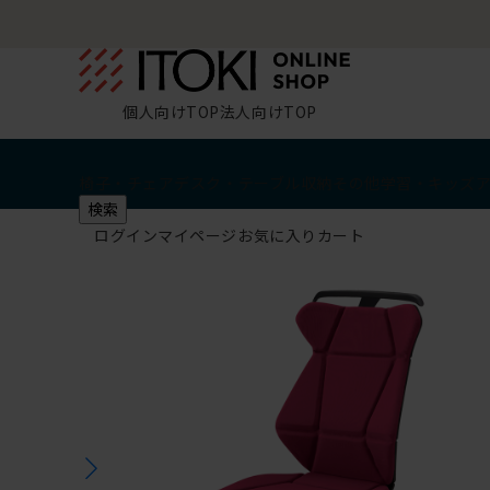
個人向けTOP
法人向けTOP
椅子・チェア
デスク・テーブル
収納
その他
学習・キッズ
検索
ログイン
マイページ
お気に入り
カート