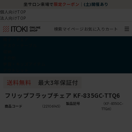
坐サロン来場で
限定クーポン
｜
(土)開催あり
個人向けTOP
法人向けTOP
検索
マイページ
お気に入り
カート
椅子・チェア
デスク・テーブル
収納
その他
学習・キッズアイテム
アウトレット
フリップフラップチェア KF-835GC-TTQ6
製品記号
（KF-835GC-
商品コード
（22106145）
TTQ6）