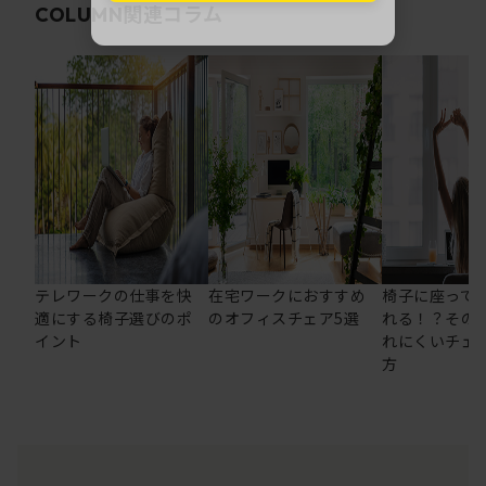
関連コラム
COLUMN
テレワークの仕事を快
在宅ワークにおすすめ
椅子に座って
適にする椅子選びのポ
のオフィスチェア5選
れる！？その
イント
れにくいチェ
方