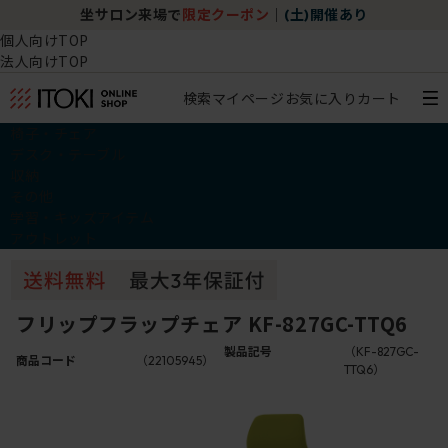
坐サロン来場で
限定クーポン
｜
(土)開催あり
個人向けTOP
法人向けTOP
検索
マイページ
お気に入り
カート
椅子・チェア
デスク・テーブル
収納
その他
学習・キッズアイテム
アウトレット
フリップフラップチェア KF-827GC-TTQ6
製品記号
（KF-827GC-
商品コード
（22105945）
TTQ6）