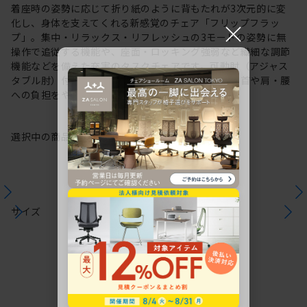
着座時の姿勢に応じて折り紙のように背もたれが3次元的に変
×
化し、身体を支えてくれる新感覚のチェア「フリップフラッ
プ」。集中・リラックス・リフレッシュの3モードの姿勢に無
操作で追従する機能や、座面・ロッキング強弱など繊細な調節
機能などを備えた充実のタスクチェアです。可動肘（アジャス
タブル肘）付タイプは長時間のパソコン作業による首や肩・腰
への負担をやわらげます。
選択中の商品情報
保証
注意事項
サイズ