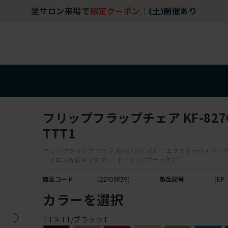
坐サロン来場で
限定クーポン
｜
(土)開催あり
アイテム
アウトレット
フリップフラップチェア KF-827G
TTT1
フリップフラップ チェア KF-827GC-TTT1 エクストラハイバッ
ナイロン双輪キャスター ［TT×T1/ブラックT］
商品コード
（22105939）
製品記号
（KF-
カラーを選択
TT×T1/ブラックT