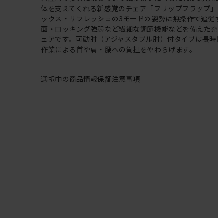
体を支えてくれる新感覚のチェア「フリップフラップ」
ックス・リフレッシュの3モードの姿勢に無操作で追従
面・ロッキング強弱など繊細な調節機能などを備えた
ェアです。可動肘（アジャスタブル肘）付タイプは長時
作業による首や肩・腰への負担をやわらげます。
選択中の商品情報
保証
注意事項