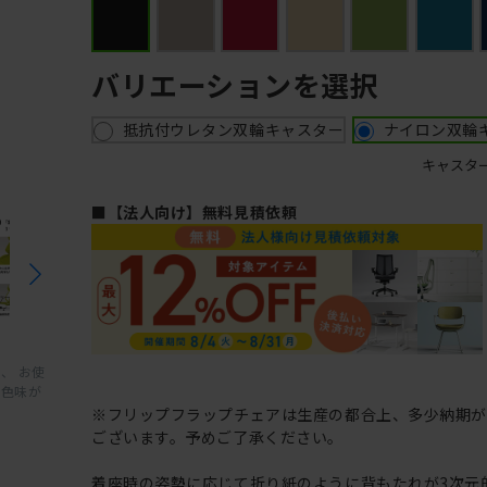
バリエーションを選択
抵抗付ウレタン双輪キャスター
ナイロン双輪
キャスタ
■【法人向け】無料見積依頼
、 お使
と色味が
※フリップフラップチェアは生産の都合上、多少納期
ございます。予めご了承ください。
着座時の姿勢に応じて折り紙のように背もたれが3次元