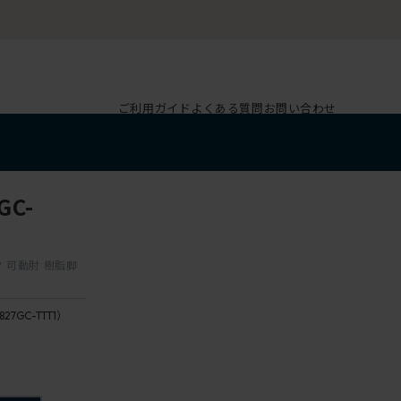
ご利用ガイド
よくある質問
お問い合わせ
C-
ク 可動肘 樹脂脚
827GC-TTT1）