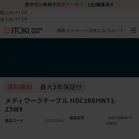
坐サロン来場で
限定クーポン
｜
(土)開催あり
個人向けTOP
法人向けTOP
検索
マイページ
お気に入り
カート
椅子・チェア
デスク・テーブル
収納
その他
学習・キッズアイテム
アウトレット
メディワークテーブル HDC168HWT1-
Z5W9
製品記号
（HDC168HWT1-
商品コード
（22011744）
Z5W9）