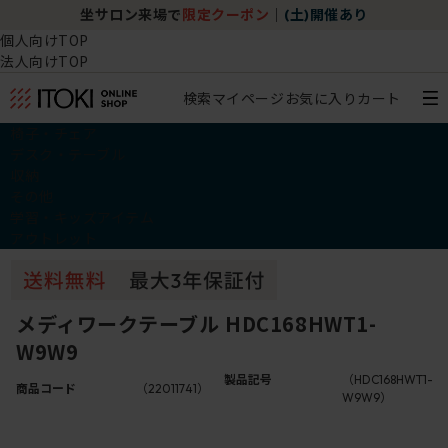
坐サロン来場で
限定クーポン
｜
(土)開催あり
個人向けTOP
法人向けTOP
検索
マイページ
お気に入り
カート
椅子・チェア
デスク・テーブル
収納
その他
学習・キッズアイテム
アウトレット
メディワークテーブル HDC168HWT1-
W9W9
製品記号
（HDC168HWT1-
商品コード
（22011741）
W9W9）