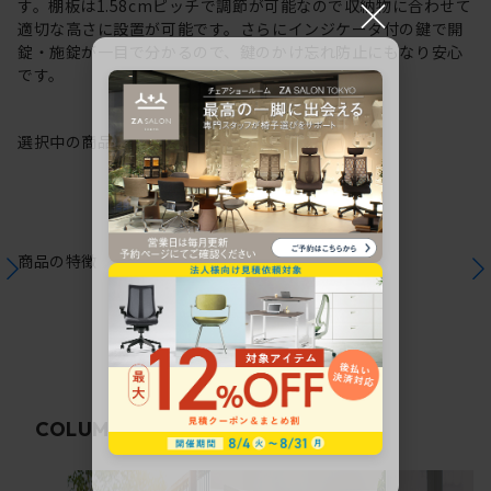
×
す。棚板は1.58cmピッチで調節が可能なので収納物に合わせて
適切な高さに設置が可能です。さらにインジケータ付の鍵で開
錠・施錠が一目で分かるので、鍵のかけ忘れ防止にもなり安心
です。
選択中の商品情報
注意事項
商品の特徴
関連コラム
COLUMN