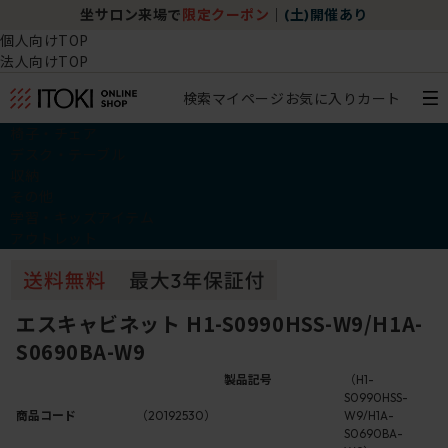
坐サロン来場で
限定クーポン
｜
(土)開催あり
個人向けTOP
法人向けTOP
検索
マイページ
お気に入り
カート
椅子・チェア
デスク・テーブル
収納
その他
学習・キッズアイテム
アウトレット
エスキャビネット H1-S0990HSS-W9/H1A-
S0690BA-W9
製品記号
（H1-
S0990HSS-
商品コード
（20192530）
W9/H1A-
S0690BA-