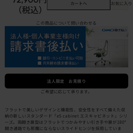
カートへ
お気に入り
（税込）
この商品について問い合わせる
法人限定 お見積り
ご希望に応じて承ります。
フラットで美しいデザインと機能性、安全性をすべて備えた収
納の新しいスタンダード「eS cabinet エスキャビネット」シリ
ーズ。両開き扉型はフラットでつかみやすい引き手や扉が180°
開き通路でも邪魔にならないスライドヒンジを採用していま