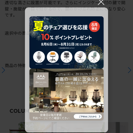
×
適切な高さに設置が可能です。さらにインジケータ付の鍵で開
錠・施錠が一目で分かるので、鍵のかけ忘れ防止にもなり安心
です。
選択中の商品情報
注意事項
商品の特徴
関連コラム
COLUMN