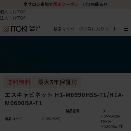
坐サロン来場で
限定クーポン
｜
(土)開催あり
個人向けTOP
法人向けTOP
検索
マイページ
お気に入り
カート
椅子・チェア
デスク・テーブル
収納
その他
学習・キッズアイテム
アウトレット
エスキャビネット H1-M0990HSS-T1/H1A-
M0690BA-T1
製品記号
（H1-
M0990HSS-
商品コード
（20192529）
T1/H1A-
M0690BA-T1）