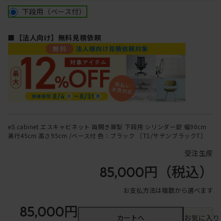
下段用（ベース付）
■【法人向け】無料見積依頼
eS cabinet エスキャビネット 両開き扉型 下段用 シリンダー錠 幅90cm
奥行45cm 高さ95cm /ベース付 色：ブラック ［T1/サテンブラックT］
受注生産
85,000円
（税込）
お支払方法は複数から選べます
85,000円
カートへ
お気に入り