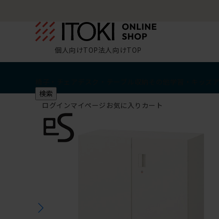
個人向けTOP
法人向けTOP
椅子・チェア
デスク・テーブル
収納
その他
学習・キッズ
検索
ログイン
マイページ
お気に入り
カート