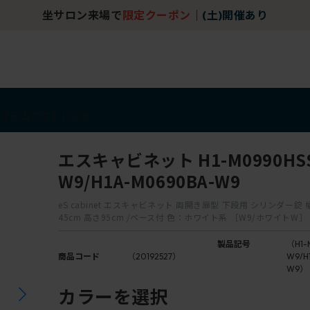
坐サロン来場で
限定クーポン
｜
(土)開催あり
アイテム
アウトレット
エスキャビネット H1-M0990HS
W9/H1A-M0690BA-W9
eS cabinet エスキャビネット 両開き扉型 下段用 シリンダー錠 
45cm 高さ95cm /ベース付 色：ホワイト系 ［W9/ホワイトW］
製品記号
（H1-
商品コード
（20192527）
W9/H
W9）
カラーを選択