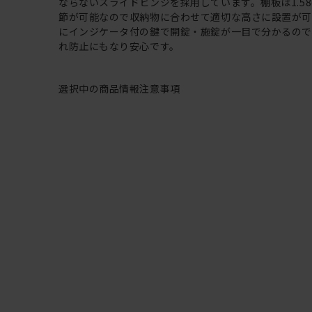
ならないスライドヒンジを採用しています。棚板は1.58
節が可能なので収納物に合わせて適切な高さに設置が可
にインジケータ付の鍵で開錠・施錠が一目で分かるので
れ防止にもなり安心です。
選択中の商品情報
注意事項