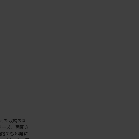
えた収納の新
シリーズ。両開き
通路でも邪魔に