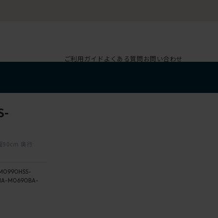
ご利用ガイド
よくある質問
お問い合わせ
S-
幅90cm 奥行
M0990HSS-
1A-M0690BA-