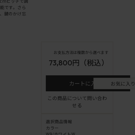
cmピッチで調
能です。さら
、鍵のかけ忘
お支払方法は複数から選べます
73,800円
（税込）
カートに入れる
お気に入
この商品について問い合わ
せる
選択商品情報
カラー
W9/ホワイトW