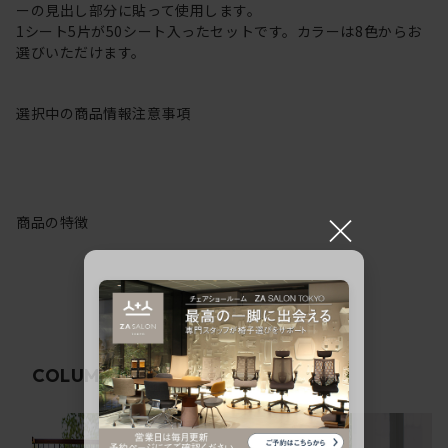
ーの見出し部分に貼って使用します。
1シート5片が50シート入ったセットです。カラーは8色からお
選びいただけます。
選択中の商品情報
注意事項
×
商品の特徴
関連コラム
COLUMN