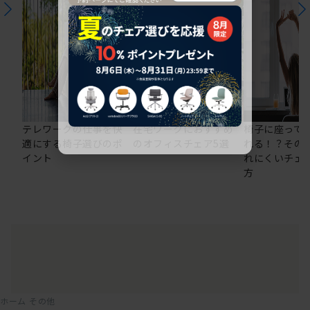
テレワークの仕事を快
在宅ワークにおすすめ
椅子に座って
適にする椅子選びのポ
のオフィスチェア5選
れる！？その
イント
れにくいチェ
方
ホーム
その他