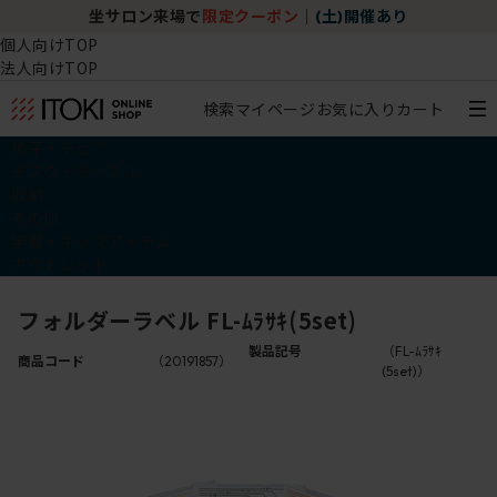
坐サロン来場で
限定クーポン
｜
(土)開催あり
個人向けTOP
法人向けTOP
検索
マイページ
お気に入り
カート
椅子・チェア
デスク・テーブル
収納
その他
学習・キッズアイテム
アウトレット
フォルダーラベル FL-ﾑﾗｻｷ(5set)
製品記号
（FL-ﾑﾗｻｷ
商品コード
（20191857）
(5set)）