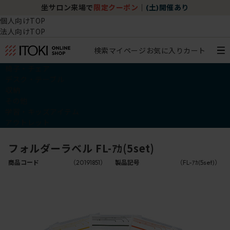
坐サロン来場で
限定クーポン
｜
(土)開催あり
個人向けTOP
法人向けTOP
検索
マイページ
お気に入り
カート
椅子・チェア
デスク・テーブル
収納
その他
学習・キッズアイテム
アウトレット
フォルダーラベル FL-ｱｶ(5set)
商品コード
（20191851）
製品記号
（FL-ｱｶ(5set)）