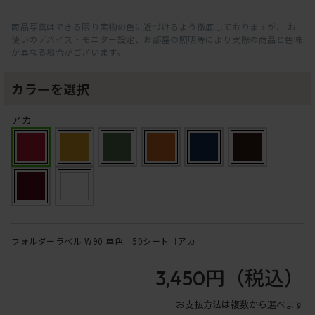
商品写真はできる限り実物の色に近づけるよう徹底しておりますが、 お
使いのデバイス・モニター設定、お部屋の照明等により実際の商品と色味
が異なる場合がございます。
カラーを選択
アカ
フォルダーラベル W90 単色 50シート［アカ］
3,450円
（税込）
お支払方法は複数から選べます