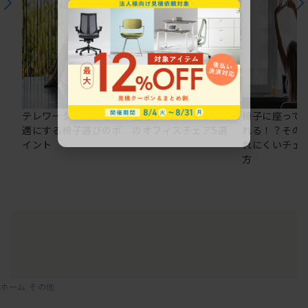
テレワークの仕事を快
在宅ワークにおすすめ
椅子に座って
適にする椅子選びのポ
のオフィスチェア5選
れる！？その
イント
れにくいチェ
方
ホーム
その他