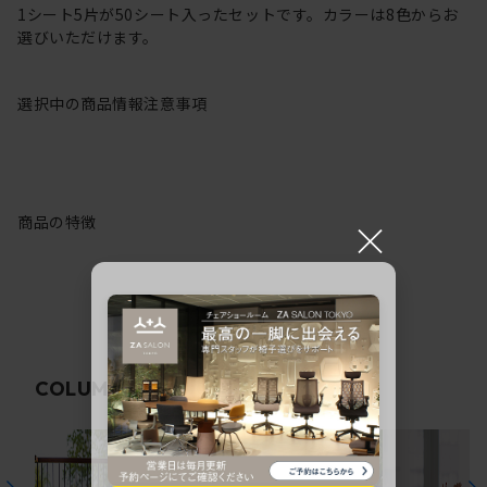
1シート5片が50シート入ったセットです。カラーは8色からお
選びいただけます。
選択中の商品情報
注意事項
商品の特徴
×
関連コラム
COLUMN