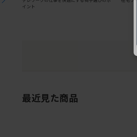
テレワークの仕事を快適にする椅子選びのポ
在宅ワ
イント
最近見た商品