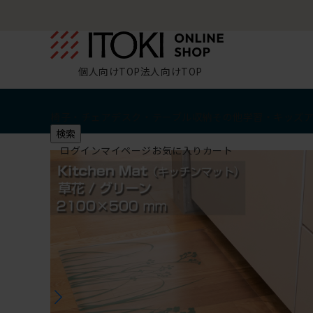
個人向けTOP
法人向けTOP
椅子・チェア
デスク・テーブル
収納
その他
学習・キッズ
検索
ログイン
マイページ
お気に入り
カート