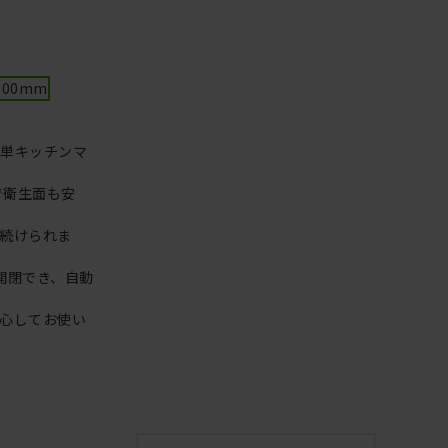
 500mm
簡単キッチンマ
で衛生面も安
続けられま
開閉でき、自動
心してお使い