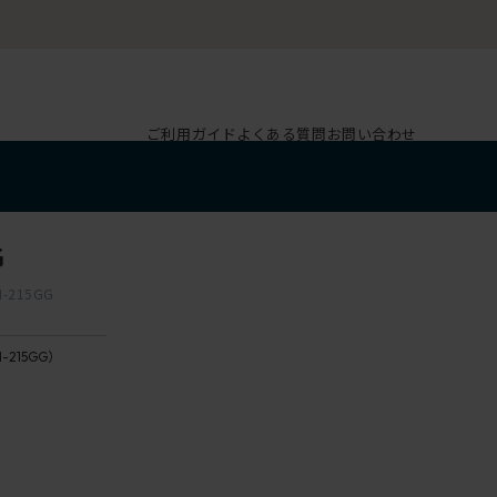
ご利用ガイド
よくある質問
お問い合わせ
G
215GG
-215GG）