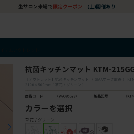
坐サロン来場で
限定クーポン
｜
(土)開催あり
アイテム
アウトレット
抗菌キッチンマット KTM-215G
【アウトレット】抗菌キッチンマット （ SIAAマーク取得 ） KTM-
2100×500mm [ 草花 / グリーン ]
商品コード
（94083528）
製品記号
（KTM
カラーを選択
草花 / グリーン