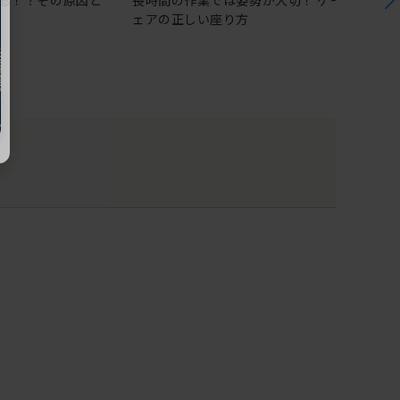
る！？その原因と
長時間の作業では姿勢が大切！ ゲーミングチ
ェアの正しい座り方