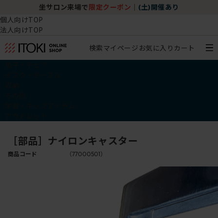
坐サロン来場で
限定クーポン
｜
(土)開催あり
個人向けTOP
法人向けTOP
検索
マイページ
お気に入り
カート
椅子・チェア
デスク・テーブル
収納
その他
学習・キッズアイテム
アウトレット
［部品］ナイロンキャスター
商品コード
（77000501）