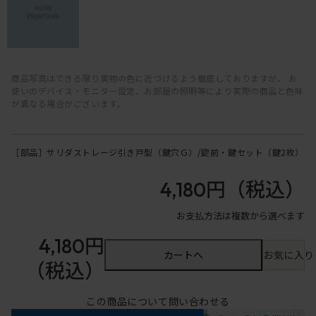
商品写真はできる限り実物の色に近づけるよう徹底しておりますが、 お
使いのデバイス・モニター設定、お部屋の照明等により実際の商品と色味
が異なる場合がございます。
［部品］サリダストレージ引き戸型（鍵穴Ｇ）/錠前・鍵セット（鍵2枚）
4,180円
（税込）
お支払方法は複数から選べます
4,180円
カートへ
お気に入り
（税込）
この商品について問い合わせる