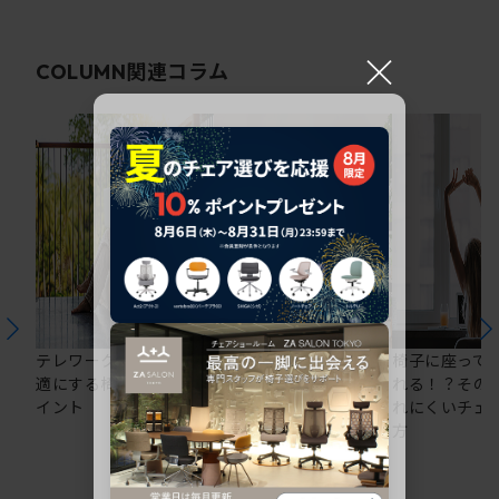
×
関連コラム
COLUMN
テレワークの仕事を快
在宅ワークにおすすめ
椅子に座って
適にする椅子選びのポ
のオフィスチェア5選
れる！？その
イント
れにくいチェ
方