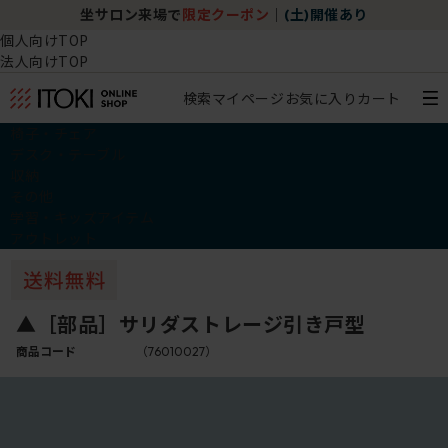
坐サロン来場で
限定クーポン
｜
(土)開催あり
個人向けTOP
法人向けTOP
検索
マイページ
お気に入り
カート
椅子・チェア
デスク・テーブル
収納
その他
学習・キッズアイテム
アウトレット
▲［部品］サリダストレージ引き戸型
商品コード
（76010027）