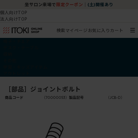
坐サロン来場で
限定クーポン
｜
(土)開催あり
個人向けTOP
法人向けTOP
検索
マイページ
お気に入り
カート
椅子・チェア
デスク・テーブル
収納
その他
学習・キッズアイテム
アウトレット
［部品］ジョイントボルト
商品コード
（70000053）
製品記号
（JCB-D）