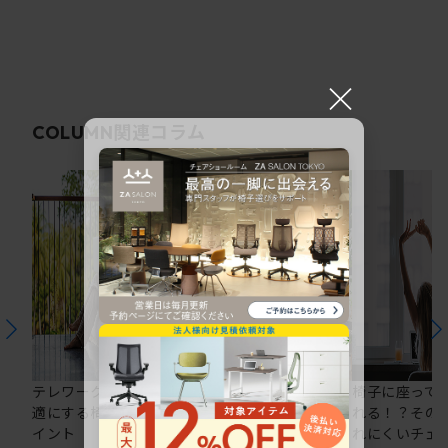
×
関連コラム
COLUMN
テレワークの仕事を快
在宅ワークにおすすめ
椅子に座って
適にする椅子選びのポ
のオフィスチェア5選
れる！？その
イント
れにくいチェ