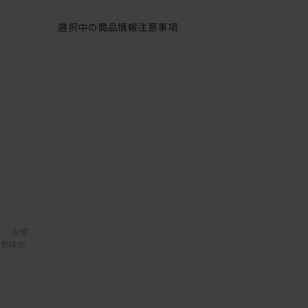
選択中の商品情報
注意事項
、 お使
と色味が