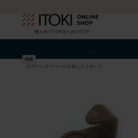
個人向けTOP
法人向けTOP
椅子・チェア
デスク・テーブル
収納
その他
学習・キッズ
検索
ログイン
マイページ
お気に入り
カート