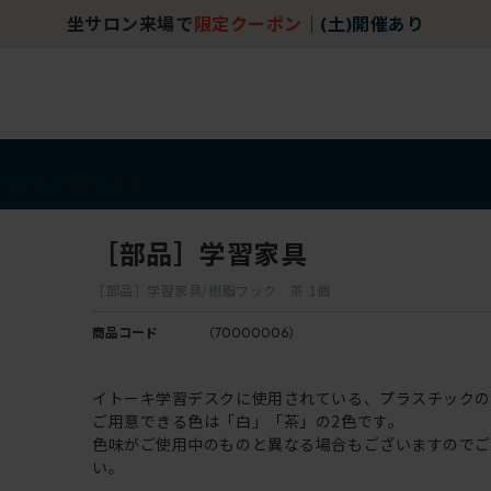
坐サロン来場で
限定クーポン
｜
(土)開催あり
アイテム
アウトレット
［部品］学習家具
［部品］学習家具/樹脂フック 茶 1個
商品コード
（70000006）
イトーキ学習デスクに使用されている、プラスチックの
ご用意できる色は「白」「茶」の2色です。
色味がご使用中のものと異なる場合もございますので
い。