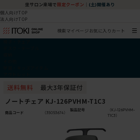
坐サロン来場で
限定クーポン
｜
(土)開催あり
個人向けTOP
法人向けTOP
検索
マイページ
お気に入り
カート
椅子・チェア
デスク・テーブル
収納
その他
学習・キッズアイテム
アウトレット
ノートチェア KJ-126PVHM-T1C3
製品記号
（KJ-126PVHM-
商品コード
（35053674）
T1C3）