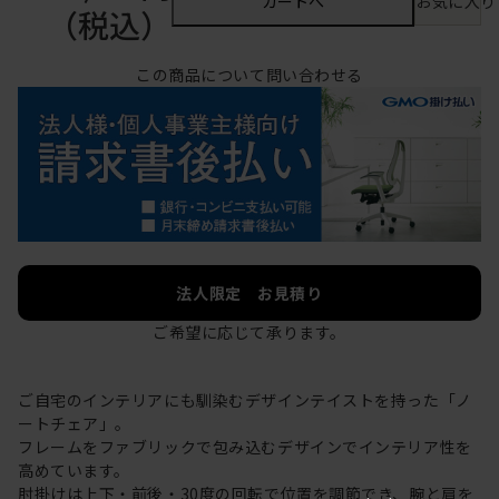
カートへ
お気に入り
（税込）
この商品について問い合わせる
法人限定 お見積り
ご希望に応じて承ります。
ご自宅のインテリアにも馴染むデザインテイストを持った「ノ
ートチェア」。
フレームをファブリックで包み込むデザインでインテリア性を
高めています。
肘掛けは上下・前後・30度の回転で位置を調節でき、腕と肩を