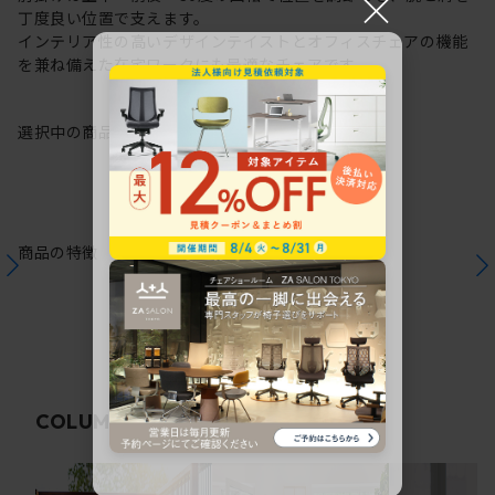
×
丁度良い位置で支えます。
インテリア性の高いデザインテイストとオフィスチェアの機能
を兼ね備えた在宅ワークにも最適なチェアです。
選択中の商品情報
保証
注意事項
商品の特徴
関連コラム
COLUMN