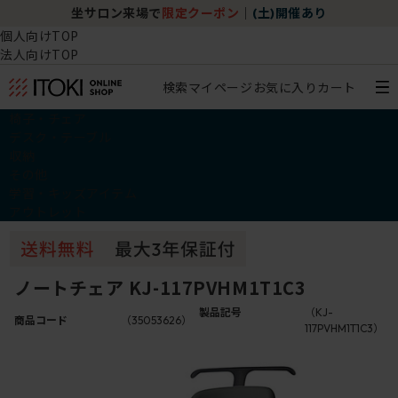
坐サロン来場で
限定クーポン
｜
(土)開催あり
個人向けTOP
法人向けTOP
検索
マイページ
お気に入り
カート
椅子・チェア
デスク・テーブル
収納
その他
学習・キッズアイテム
アウトレット
ノートチェア KJ-117PVHM1T1C3
製品記号
（KJ-
商品コード
（35053626）
117PVHM1T1C3）