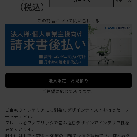
カートへ
お気に入り
（税込）
この商品について問い合わせる
法人限定 お見積り
ご希望に応じて承ります。
ご自宅のインテリアにも馴染むデザインテイストを持った「ノ
ートチェア」。
フレームをファブリックで包み込むデザインでインテリア性を
高めています。
肘掛けは上下・前後・30度の回転で位置を調節でき、腕と肩を