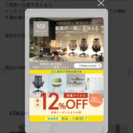
×
丁度良い位置で支えます。
インテリア性の高いデザインテイストとオフィスチェアの機能
を兼ね備えた在宅ワークにも最適なチェアです。
選択中の商品情報
保証
注意事項
商品の特徴
関連コラム
COLUMN