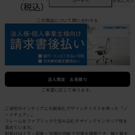
カートへ
お気に入り
（税込）
この商品について問い合わせる
法人限定 お見積り
ご希望に応じて承ります。
ご自宅のインテリアにも馴染むデザインテイストを持った「ノ
ートチェア」。
フレームをファブリックで包み込むデザインでインテリア性を
高めています。
肘掛けは上下・前後・30度の回転で位置を調節でき、腕と肩を