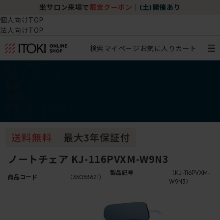
坐サロン来場で
限定クーポン
｜
(土)開催あり
個人向けTOP
法人向けTOP
検索
マイページ
お気に入り
カート
椅子・チェア
デスク・テーブル
収納
その他
学習・キッズアイテム
アウトレット
ノートチェア KJ-116PVXM-W9N3
製品記号
（KJ-116PVXM-
商品コード
（35053621）
W9N3）