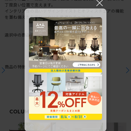
×
丁度良い位置で支えます。
インテリア性の高いデザインテイストとオフィスチェアの機能
を兼ね備えた在宅ワークにも最適なチェアです。
選択中の商品情報
保証
注意事項
商品の特徴
関連コラム
COLUMN