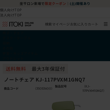
坐サロン来場で
限定クーポン
｜
(土)開催あり
個人向けTOP
法人向けTOP
検索
マイページ
お気に入り
カート
椅子・チェア
デスク・テーブル
収納
その他
学習・キッズアイテム
アウトレット
ノートチェア KJ-117PVXM1GNQ7
製品記号
（KJ-
商品コード
（35053600）
117PVXM1GNQ7）