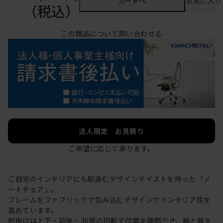
カートへ
お気に入り
（税込）
この商品について問い合わせる
法人限定 お見積り
ご希望に応じて承ります。
ご自宅のインテリアにも馴染むデザインテイストを持った「ノ
ートチェア」。
フレームをファブリックで包み込むデザインでインテリア性を
高めています。
肘掛けは上下・前後・30度の回転で位置を調節でき、腕と肩を