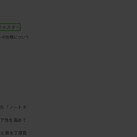
キャスター
ーの仕様について
った「ノートチ
リア性を高めて
腕と肩を丁度良