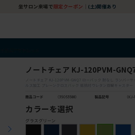
坐サロン来場で
限定クーポン
｜
(土)開催あり
アイテム
アウトレット
ノートチェア KJ-120PVM-GNQ
ノートチェア KJ-120PVM-GNQ7 ローバック 肘なし ランバー
ルス加工 プレーンクロスバック 抵抗付ウレタン双輪キャスター
商品コード
（35053588）
製品記号
（KJ-
カラーを選択
グラスグリーン