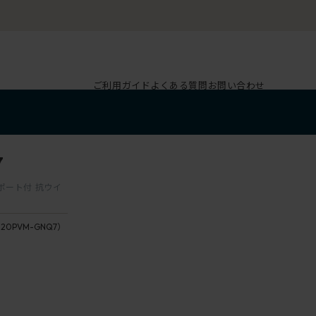
ご利用ガイド
よくある質問
お問い合わせ
7
サポート付 抗ウイ
120PVM-GNQ7）