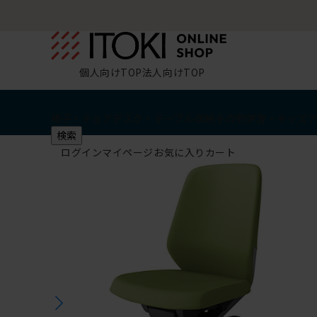
個人向けTOP
法人向けTOP
椅子・チェア
デスク・テーブル
収納
その他
学習・キッズ
検索
ログイン
マイページ
お気に入り
カート