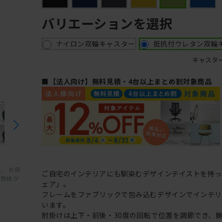
バリエーションを選択
ナイロン双輪キャスター
抵抗付ウレタン双輪
キャスタ
■【法人向け】無料見積・4台以上まとめ割対象商品
、 お使
ご自宅のインテリアにも馴染むデザインテイストを持
と色味が
ェア」。
フレームをファブリックで包み込むデザインでインテ
います。
肘掛けは上下・前後・30度の回転で位置を調節でき、