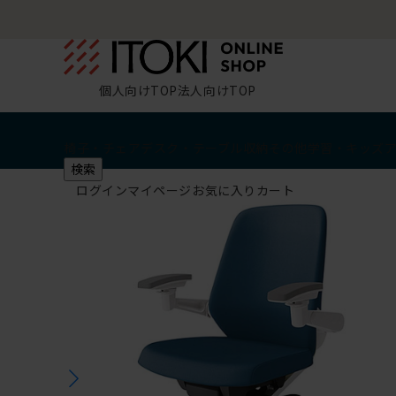
個人向けTOP
法人向けTOP
椅子・チェア
デスク・テーブル
収納
その他
学習・キッズ
検索
ログイン
マイページ
お気に入り
カート