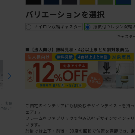
バリエーションを選択
ナイロン双輪キャスター
抵抗付ウレタン双輪
キャスタ
■【法人向け】無料見積・4台以上まとめ割対象商品
、 お使
ご自宅のインテリアにも馴染むデザインテイストを持
と色味が
ェア」。
フレームをファブリックで包み込むデザインでインテ
います。
肘掛けは上下・前後・30度の回転で位置を調節でき、