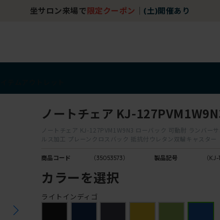
坐サロン来場で
限定クーポン
｜
(土)開催あり
アイテム
アウトレット
ノートチェア KJ-127PVM1W9N
ノートチェア KJ-127PVM1W9N3 ローバック 可動肘 ランバー
ルス加工 プレーンクロスバック 抵抗付ウレタン双輪キャスター
商品コード
（35053573）
製品記号
（KJ-
カラーを選択
ライトインディゴ