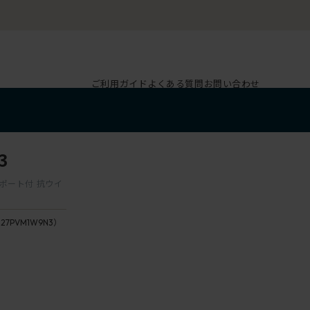
ご利用ガイド
よくある質問
お問い合わせ
3
サポート付 抗ウイ
127PVM1W9N3）