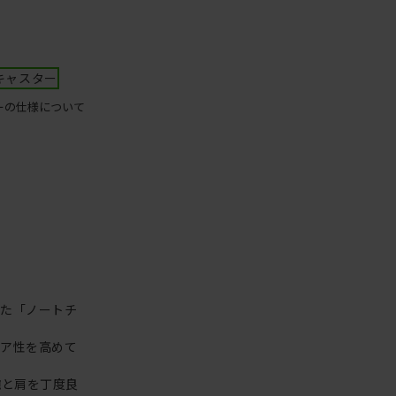
キャスター
ーの仕様について
った「ノートチ
リア性を高めて
腕と肩を丁度良