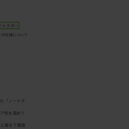
キャスター
ーの仕様について
った「ノートチ
リア性を高めて
腕と肩を丁度良