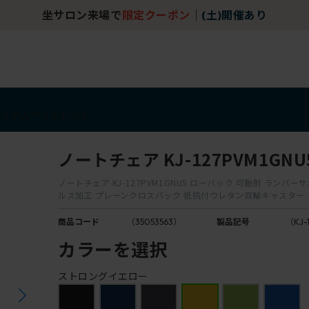
坐サロン来場で
限定クーポン
｜
(土)開催あり
アイテム
アウトレット
ノートチェア KJ-127PVM1GNU
ノートチェア KJ-127PVM1GNU5 ローバック 可動肘 ランバー
ルス加工 プレーンクロスバック 抵抗付ウレタン双輪キャスター
商品コード
（35053563）
製品記号
（KJ-
カラーを選択
ストロングイエロー