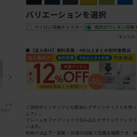
バリエーションを選択
ナイロン双輪キャスター
抵抗付ウレタン双輪
キャスタ
■【法人向け】無料見積・4台以上まとめ割対象商品
、 お使
ご自宅のインテリアにも馴染むデザインテイストを持
と色味が
ェア」。
フレームをファブリックで包み込むデザインでインテ
います。
肘掛けは上下・前後・30度の回転で位置を調節でき、