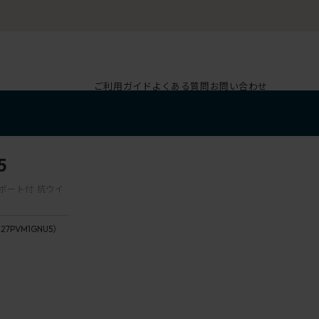
ご利用ガイド
よくある質問
お問い合わせ
5
サポート付 抗ウイ
127PVM1GNU5）