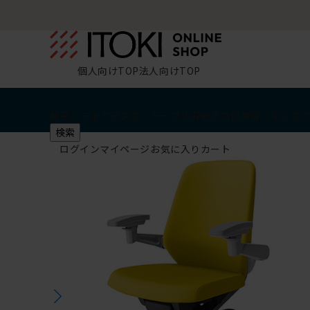
個人向けTOP
法人向けTOP
椅子・チェア
デスク・テーブル
収納
その他
学習・キッズ
検索
ログイン
マイページ
お気に入り
カート