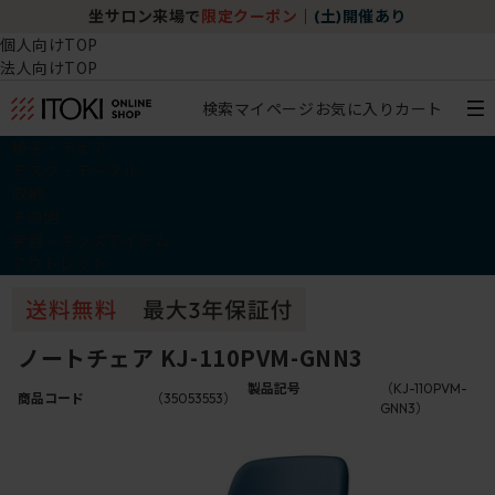
坐サロン来場で
限定クーポン
｜
(土)開催あり
個人向けTOP
法人向けTOP
検索
マイページ
お気に入り
カート
椅子・チェア
デスク・テーブル
収納
その他
学習・キッズアイテム
アウトレット
ノートチェア KJ-110PVM-GNN3
製品記号
（KJ-110PVM-
商品コード
（35053553）
GNN3）