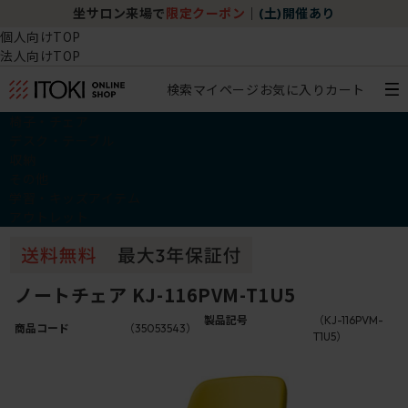
坐サロン来場で
限定クーポン
｜
(土)開催あり
個人向けTOP
法人向けTOP
検索
マイページ
お気に入り
カート
椅子・チェア
デスク・テーブル
収納
その他
学習・キッズアイテム
アウトレット
ノートチェア KJ-116PVM-T1U5
製品記号
（KJ-116PVM-
商品コード
（35053543）
T1U5）