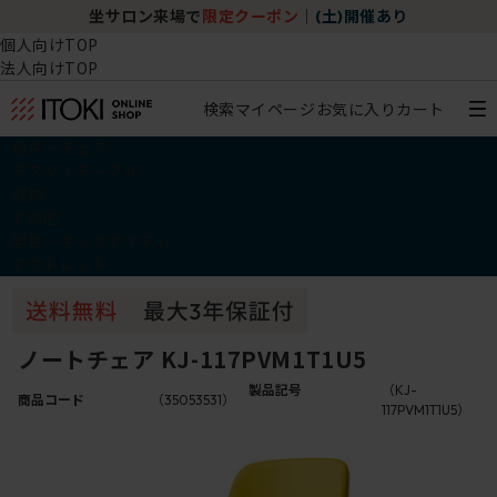
坐サロン来場で
限定クーポン
｜
(土)開催あり
個人向けTOP
法人向けTOP
検索
マイページ
お気に入り
カート
椅子・チェア
デスク・テーブル
収納
その他
学習・キッズアイテム
アウトレット
ノートチェア KJ-117PVM1T1U5
製品記号
（KJ-
商品コード
（35053531）
117PVM1T1U5）